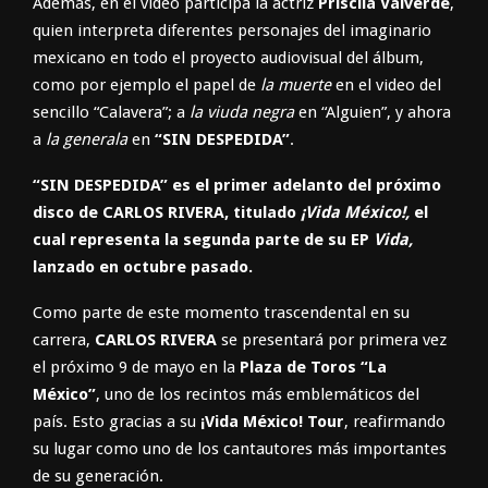
Además, en el video participa la actriz
Priscila Valverde
,
quien interpreta diferentes personajes del imaginario
mexicano en todo el proyecto audiovisual del álbum,
como por ejemplo el papel de
la muerte
en el video del
sencillo “Calavera”; a
la viuda negra
en “Alguien”, y ahora
a
la generala
en
“SIN DESPEDIDA”
.
“SIN DESPEDIDA” es el primer adelanto del próximo
disco de
CARLOS RIVERA, titulado
¡Vida México!,
el
cual representa la
segunda parte de su EP
Vida,
lanzado en octubre pasado.
Como parte de este momento trascendental en su
carrera,
CARLOS
RIVERA
se presentará por primera vez
el próximo 9 de mayo en la
Plaza
de Toros “La
México”
, uno de los recintos más emblemáticos del
país. Esto gracias a su
¡Vida México! Tour
, reafirmando
su lugar como uno de los cantautores más importantes
de su generación.