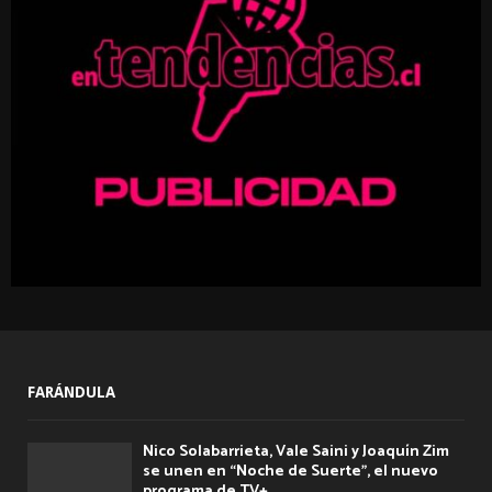
r
R
:
C
H
FARÁNDULA
Nico Solabarrieta, Vale Saini y Joaquín Zim
se unen en “Noche de Suerte”, el nuevo
programa de TV+