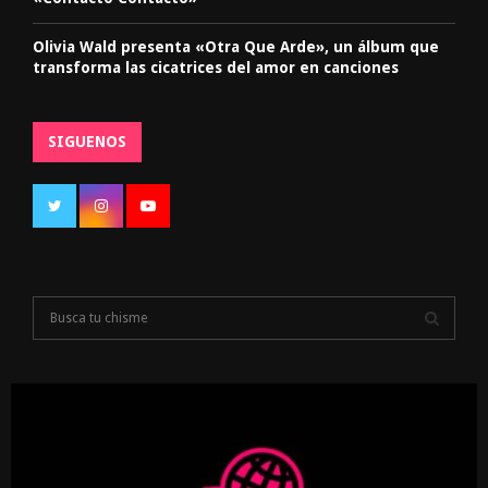
Olivia Wald presenta «Otra Que Arde», un álbum que
transforma las cicatrices del amor en canciones
SIGUENOS
S
e
a
S
r
c
E
h
f
A
o