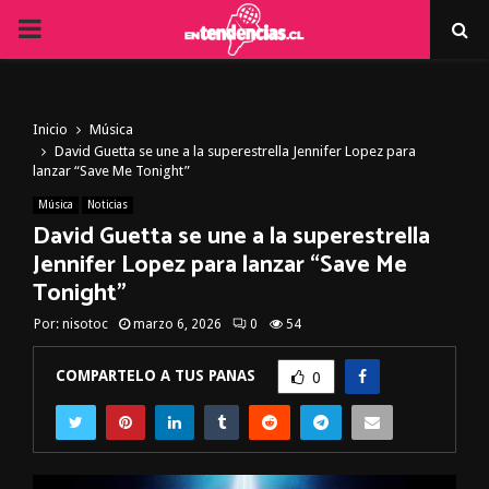
PRIMARY
MENU
Inicio
Música
David Guetta se une a la superestrella Jennifer Lopez para
lanzar “Save Me Tonight”
Música
Noticias
David Guetta se une a la superestrella
Jennifer Lopez para lanzar “Save Me
Tonight”
Por:
nisotoc
marzo 6, 2026
0
54
COMPARTELO A TUS PANAS
0