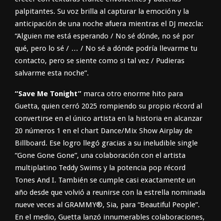
palpitantes. Su voz brilla al capturar la emoción y la
anticipación de una noche afuera mientras el DJ mezcla:
“Alguien me está esperando / No sé dónde, no sé por
qué, pero lo sé / … / No sé a dónde podría llevarme tu
contacto, pero se siente como si tal vez / Pudieras
salvarme esta noche”.
“Save Me Tonight”
marca otro enorme hito para
Guetta, quien cerró 2025 rompiendo su propio récord al
convertirse en el único artista en la historia en alcanzar
20 números 1 en el chart Dance/Mix Show Airplay de
Billboard. Ese logro llegó gracias a su ineludible single
“Gone Gone Gone”, una colaboración con el artista
multiplatino Teddy Swims y la potencia pop récord
Tones And I. También se cumple casi exactamente un
año desde que volvió a reunirse con la estrella nominada
nueve veces al GRAMMY®, Sia, para “Beautiful People”.
En el medio, Guetta lanzó innumerables colaboraciones,