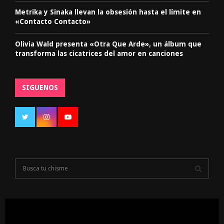
Metrika y Sinaka llevan la obsesión hasta el límite en
«Contacto Contacto»
Olivia Wald presenta «Otra Que Arde», un álbum que
transforma las cicatrices del amor en canciones
SIGUENOS
S
e
a
S
r
c
E
h