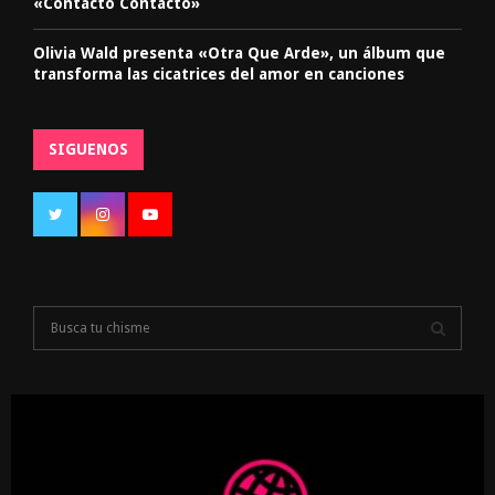
«Contacto Contacto»
Olivia Wald presenta «Otra Que Arde», un álbum que
transforma las cicatrices del amor en canciones
SIGUENOS
S
e
a
S
r
c
E
h
f
A
o