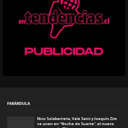
r
R
:
C
H
FARÁNDULA
Nico Solabarrieta, Vale Saini y Joaquín Zim
se unen en “Noche de Suerte”, el nuevo