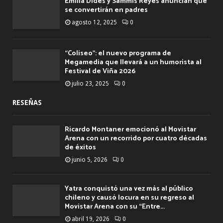
Emilia Dides y Sammis Reyes anuncian que
se convertirán en padres
agosto 12, 2025
0
“Coliseo”: el nuevo programa de
Megamedia que llevará a un humorista al
Festival de Viña 2026
julio 23, 2025
0
RESEÑAS
Ricardo Montaner emocionó al Movistar
Arena con un recorrido por cuatro décadas
de éxitos
junio 5, 2026
0
Yatra conquistó una vez más al público
chileno y causó locura en su regreso al
Movistar Arena con su “Entre...
abril 19, 2026
0