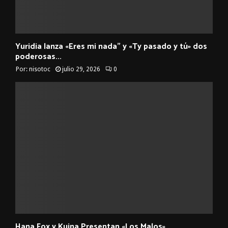
Yuridia lanza «Eres mi nada” y «Ty pasado y tú» dos
poderosas...
Por:
nisotoc
julio 29, 2026
0
Hana Fox y Kuina Presentan «Los Malos»