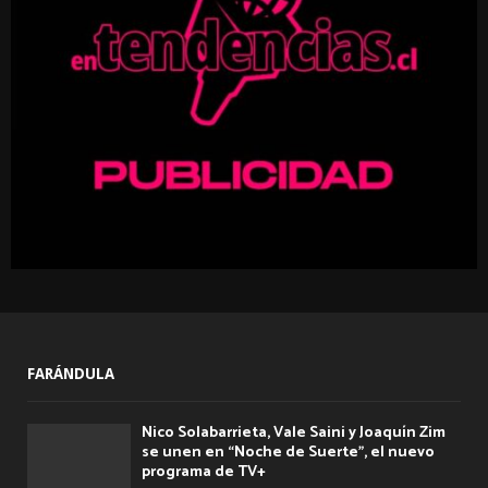
:
C
H
FARÁNDULA
Nico Solabarrieta, Vale Saini y Joaquín Zim
se unen en “Noche de Suerte”, el nuevo
programa de TV+