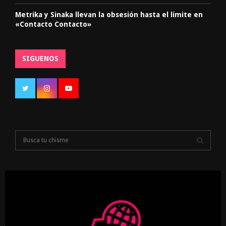
Metrika y Sinaka llevan la obsesión hasta el límite en
«Contacto Contacto»
SIGUENOS
S
e
a
S
r
c
E
h
f
A
o
r
R