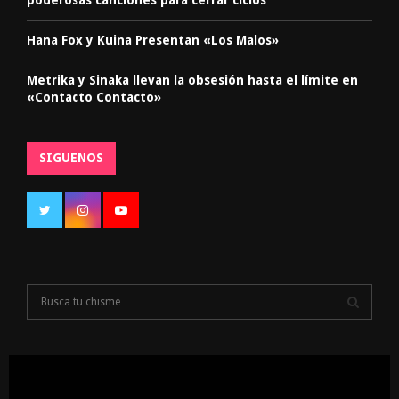
poderosas canciones para cerrar ciclos
Hana Fox y Kuina Presentan «Los Malos»
Metrika y Sinaka llevan la obsesión hasta el límite en
«Contacto Contacto»
SIGUENOS
S
e
a
S
r
c
E
h