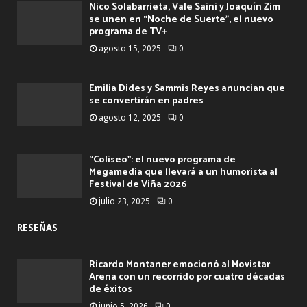
Nico Solabarrieta, Vale Saini y Joaquín Zim
se unen en “Noche de Suerte”, el nuevo
programa de TV+
agosto 15, 2025
0
Emilia Dides y Sammis Reyes anuncian que
se convertirán en padres
agosto 12, 2025
0
“Coliseo”: el nuevo programa de
Megamedia que llevará a un humorista al
Festival de Viña 2026
julio 23, 2025
0
RESEÑAS
Ricardo Montaner emocionó al Movistar
Arena con un recorrido por cuatro décadas
de éxitos
junio 5, 2026
0