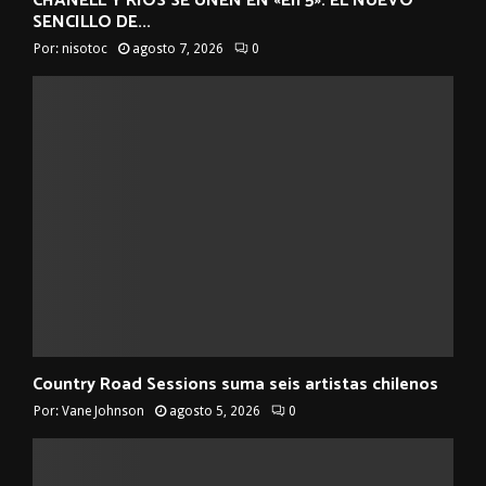
CHANELL Y RIOS SE UNEN EN «En 5»: EL NUEVO
SENCILLO DE...
Por:
nisotoc
agosto 7, 2026
0
Country Road Sessions suma seis artistas chilenos
Por:
Vane Johnson
agosto 5, 2026
0