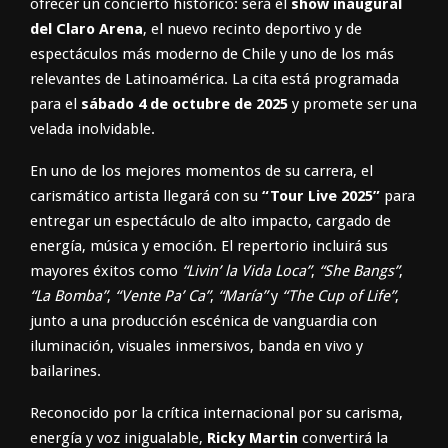
ofrecer un concierto histórico: será el
show inaugural
del Claro Arena
, el nuevo recinto deportivo y de
espectáculos más moderno de Chile y uno de los más
relevantes de Latinoamérica. La cita está programada
para el
sábado 4 de octubre de 2025
y promete ser una
velada inolvidable.
En uno de los mejores momentos de su carrera, el
carismático artista llegará con su
“Tour Live 2025”
para
entregar un espectáculo de alto impacto, cargado de
energía, música y emoción. El repertorio incluirá sus
mayores éxitos como
“Livin’ la Vida Loca”
,
“She Bangs”
,
“La Bomba”
,
“Vente Pa’ Ca”
,
“María”
y
“The Cup of Life”
,
junto a una producción escénica de vanguardia con
iluminación, visuales inmersivos, banda en vivo y
bailarines.
Reconocido por la crítica internacional por su carisma,
energía y voz inigualable,
Ricky Martin
convertirá la