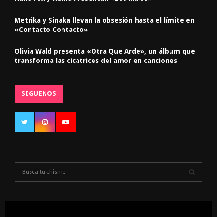
Metrika y Sinaka llevan la obsesión hasta el límite en
«Contacto Contacto»
Olivia Wald presenta «Otra Que Arde», un álbum que
transforma las cicatrices del amor en canciones
SIGUENOS
S
e
a
S
r
c
E