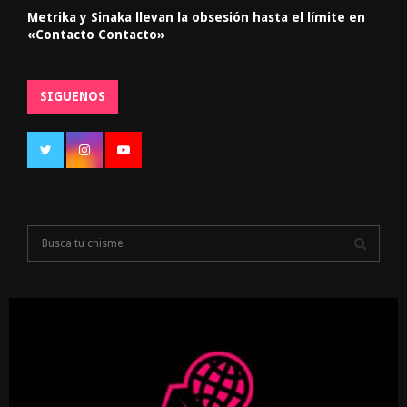
Metrika y Sinaka llevan la obsesión hasta el límite en
«Contacto Contacto»
SIGUENOS
S
e
a
S
r
c
E
h
f
A
o
r
R
: