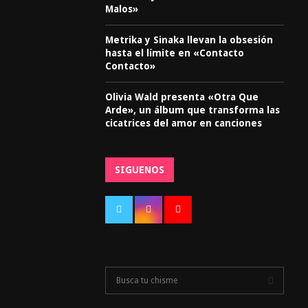
Malos»
Metrika y Sinaka llevan la obsesión
hasta el límite en «Contacto
Contacto»
Olivia Wald presenta «Otra Que
Arde», un álbum que transforma las
cicatrices del amor en canciones
SIGUENOS
S
e
a
S