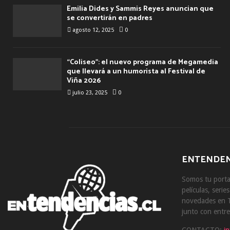
Emilia Dides y Sammis Reyes anuncian que
se convertirán en padres
agosto 12, 2025
0
“Coliseo”: el nuevo programa de Megamedia
que llevará a un humorista al Festival de
Viña 2026
julio 23, 2025
0
ENTENDEN
Somos tu portal
películas, serie
novedades en T
junto con entre
CONTACTO:
i