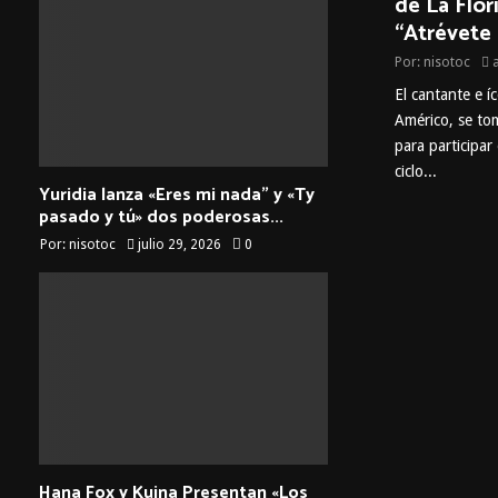
de La Flor
“Atrévete
Por:
nisotoc
El cantante e í
Américo, se to
para participar
ciclo...
Yuridia lanza «Eres mi nada” y «Ty
pasado y tú» dos poderosas...
Por:
nisotoc
julio 29, 2026
0
Hana Fox y Kuina Presentan «Los