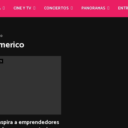
A
CINE Y TV
CONCIERTOS
PANORAMAS
ENTR
co
americo
as
nspira a emprendedores