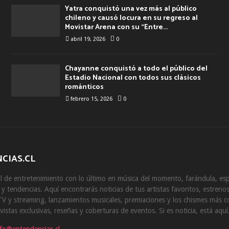
Yatra conquistó una vez más al público
chileno y causó locura en su regreso al
Movistar Arena con su “Entre...
abril 19, 2026
0
Chayanne conquistó a todo el público del
Estadio Nacional con todos sus clásicos
románticos
febrero 15, 2026
0
CIAS.CL
 de entretenimiento con lo último en música del momento, farándula, esp
s y tendencias. Aquí encontrarás noticias de tus artistas favoritos, estrenos
V y streaming, lanzamientos musicales, premiaciones y los chismes más 
vistas exclusivas, reseñas y coberturas de eventos. Si es noticia, está aquí
nfo@entendencias.cl