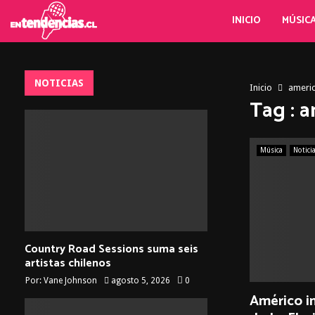
INICIO
MÚSIC
NOTICIAS
Inicio
ameri
Tag : 
Música
Notici
Country Road Sessions suma seis
artistas chilenos
Por:
Vane Johnson
agosto 5, 2026
0
Américo i