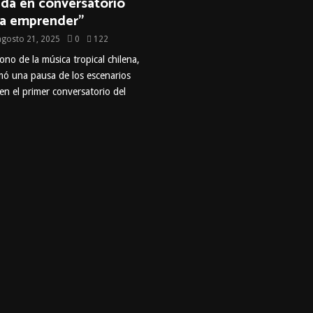
ida en conversatorio
 a emprender”
agosto 21, 2025
0
122
cono de la música tropical chilena,
mó una pausa de los escenarios
 en el primer conversatorio del