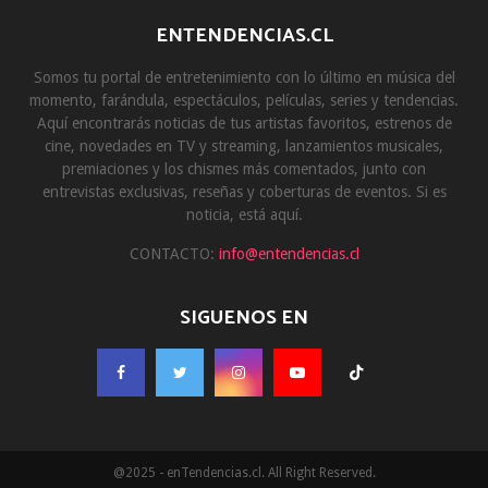
ENTENDENCIAS.CL
Somos tu portal de entretenimiento con lo último en música del
momento, farándula, espectáculos, películas, series y tendencias.
Aquí encontrarás noticias de tus artistas favoritos, estrenos de
cine, novedades en TV y streaming, lanzamientos musicales,
premiaciones y los chismes más comentados, junto con
entrevistas exclusivas, reseñas y coberturas de eventos. Si es
noticia, está aquí.
CONTACTO:
info@entendencias.cl
SIGUENOS EN
@2025 - enTendencias.cl. All Right Reserved.