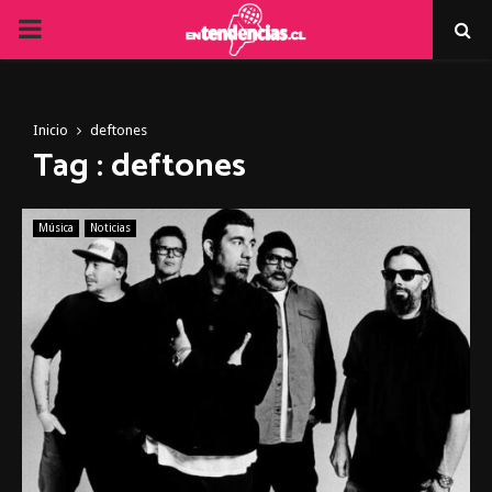
PRIMARY
MENU
Inicio
deftones
Tag : deftones
Música
Noticias