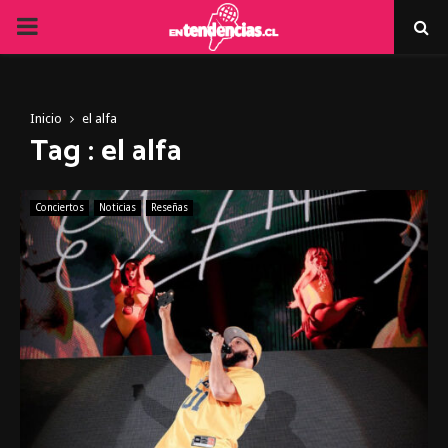
PRIMARY
MENU
Inicio
el alfa
Tag : el alfa
Conciertos
Noticias
Reseñas