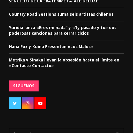
SENCILLO DE LA ERA FEMME FATALE DELUXE
Country Road Sessions suma seis artistas chilenos
Yuridia lanza «Eres mi nada” y «Ty pasado y tú» dos
poderosas canciones para cerrar ciclos
Hana Fox y Kuina Presentan «Los Malos»
Metrika y Sinaka llevan la obsesión hasta el límite en
«Contacto Contacto»
SIGUENOS
S