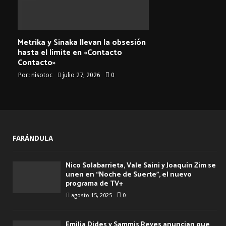
Metrika y Sinaka llevan la obsesión
hasta el límite en «Contacto
Contacto»
Por:
nisotoc
julio 27, 2026
0
FARÁNDULA
Nico Solabarrieta, Vale Saini y Joaquín Zim se
unen en “Noche de Suerte”, el nuevo
programa de TV+
agosto 15, 2025
0
Emilia Dides y Sammis Reyes anuncian que