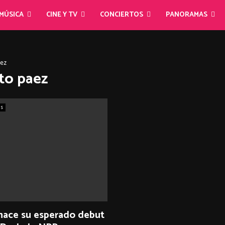
MÚSICA
CINE Y TV
CONCIERTOS
PANORAMAS
aez
ito paez
as
 hace su esperado debut