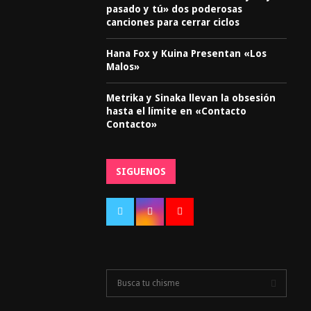
pasado y tú» dos poderosas
canciones para cerrar ciclos
Hana Fox y Kuina Presentan «Los
Malos»
Metrika y Sinaka llevan la obsesión
hasta el límite en «Contacto
Contacto»
SIGUENOS
S
e
a
S