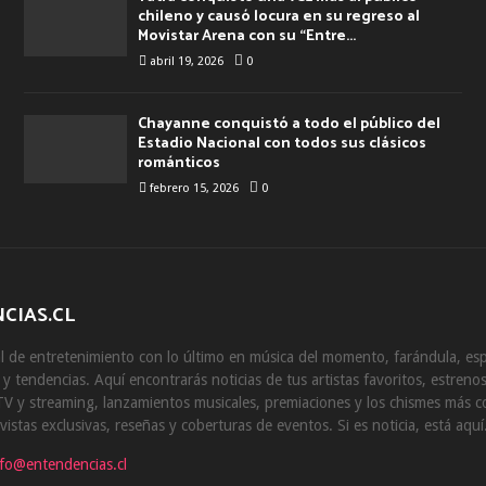
chileno y causó locura en su regreso al
Movistar Arena con su “Entre...
abril 19, 2026
0
Chayanne conquistó a todo el público del
Estadio Nacional con todos sus clásicos
románticos
febrero 15, 2026
0
CIAS.CL
 de entretenimiento con lo último en música del momento, farándula, esp
s y tendencias. Aquí encontrarás noticias de tus artistas favoritos, estrenos
V y streaming, lanzamientos musicales, premiaciones y los chismes más 
vistas exclusivas, reseñas y coberturas de eventos. Si es noticia, está aquí
nfo@entendencias.cl