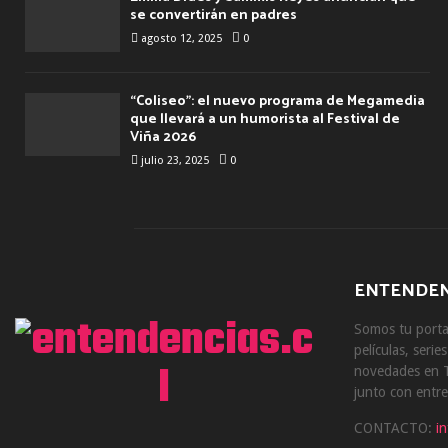
se convertirán en padres
agosto 12, 2025
0
“Coliseo”: el nuevo programa de Megamedia
que llevará a un humorista al Festival de
Viña 2026
julio 23, 2025
0
ENTENDEN
Somos tu portal
películas, serie
novedades en T
junto con entre
CONTACTO:
i