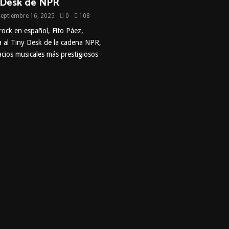
y Desk de NPR
septiembre 16, 2025
0
108
rock en español, Fito Páez,
a al Tiny Desk de la cadena NPR,
cios musicales más prestigiosos