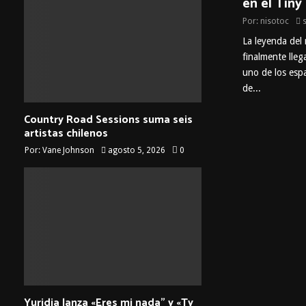
en el Tin
Por:
nisotoc
La leyenda del 
finalmente lleg
uno de los espa
de...
Country Road Sessions suma seis
artistas chilenos
Por:
Vane Johnson
agosto 5, 2026
0
Yuridia lanza «Eres mi nada” y «Ty