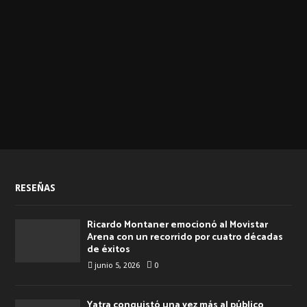
RESEÑAS
Ricardo Montaner emocionó al Movistar
Arena con un recorrido por cuatro décadas
de éxitos
junio 5, 2026
0
Yatra conquistó una vez más al público