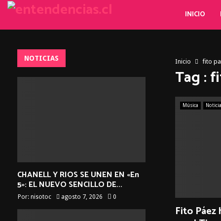
INICIO
NOTICIAS
Inicio
fito p
Tag : f
Música
Notici
CHANELL Y RIOS SE UNEN EN «En
5»: EL NUEVO SENCILLO DE...
Por:
nisotoc
agosto 7, 2026
0
Fito Páez