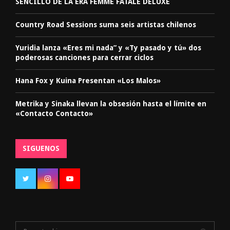
SENCILLO DE LA ERA FEMME FATALE DELUXE
Country Road Sessions suma seis artistas chilenos
Yuridia lanza «Eres mi nada” y «Ty pasado y tú» dos
poderosas canciones para cerrar ciclos
Hana Fox y Kuina Presentan «Los Malos»
Metrika y Sinaka llevan la obsesión hasta el límite en
«Contacto Contacto»
SIGUENOS
S