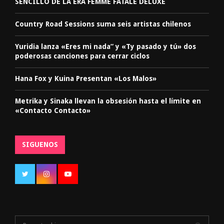
SENCILLO DE LA ERA FEMME FATALE DELUXE
Country Road Sessions suma seis artistas chilenos
Yuridia lanza «Eres mi nada” y «Ty pasado y tú» dos
poderosas canciones para cerrar ciclos
Hana Fox y Kuina Presentan «Los Malos»
Metrika y Sinaka llevan la obsesión hasta el límite en
«Contacto Contacto»
SIGUENOS
S