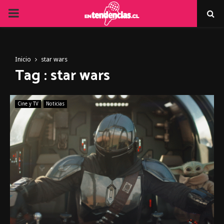
PRIMARY
MENU
Inicio
star wars
Tag : star wars
Cine y TV
Noticias