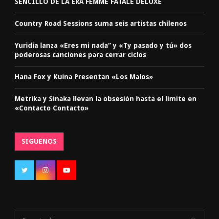
SENCILLO DE LA ERA FEMME FATALE DELUXE
Country Road Sessions suma seis artistas chilenos
Yuridia lanza «Eres mi nada” y «Ty pasado y tú» dos
poderosas canciones para cerrar ciclos
Hana Fox y Kuina Presentan «Los Malos»
Metrika y Sinaka llevan la obsesión hasta el límite en
«Contacto Contacto»
SIGUENOS
S