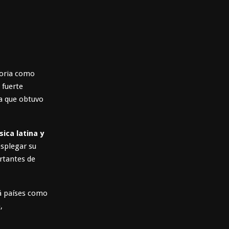
toria como
 fuerte
a que obtuvo
sica latina y
esplegar su
rtantes de
á países como
,