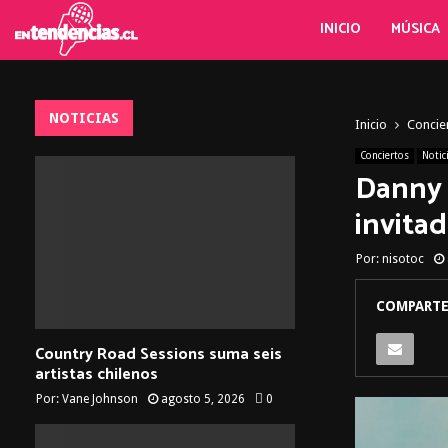
INICIO
MÚSICA
NOTICIAS
Inicio
Concie
Conciertos
Notic
Danny 
invita
Por:
nisotoc
COMPARTE
Country Road Sessions suma seis
artistas chilenos
Por:
Vane Johnson
agosto 5, 2026
0