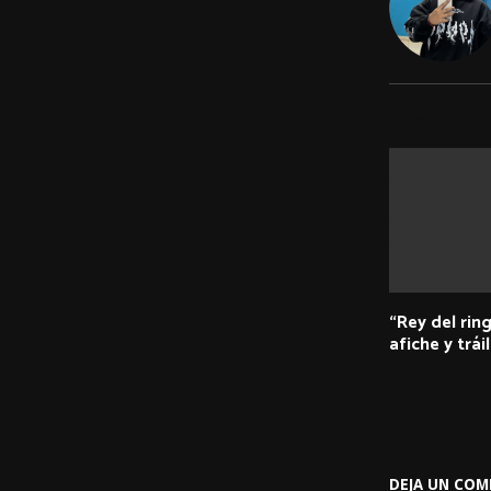
RELATED POS
“Rey del rin
afiche y tráil
DEJA UN COM