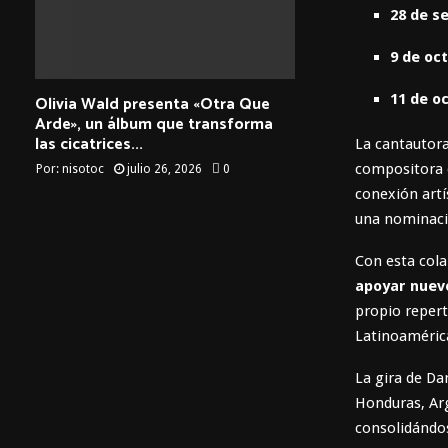
28 de s
9 de oc
11 de o
Olivia Wald presenta «Otra Que
Arde», un álbum que transforma
las cicatrices...
La cantautor
compositora d
Por:
nisotoc
julio 26, 2026
0
conexión art
una nominaci
Con esta cola
apoyar nuev
propio repert
Latinoaméric
La gira de D
Honduras, Arg
consolidándo