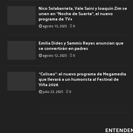
Nico Solabarrieta, Vale Saini y Joaquín Zim se
unen en “Noche de Suerte”, el nuevo
programa de TV+
agosto 15, 2025
0
Emilia Dides y Sammis Reyes anuncian que
se convertirán en padres
agosto 12, 2025
0
“Coliseo”: el nuevo programa de Megamedia
que llevará a un humorista al Festival de
Viña 2026
julio 23, 2025
0
ENTENDEN