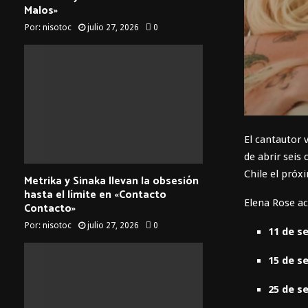
Malos»
Por:
nisotoc
julio 27, 2026
0
El cantautor
de abrir seis
Chile el pró
Metrika y Sinaka llevan la obsesión
hasta el límite en «Contacto
Elena Rose ac
Contacto»
Por:
nisotoc
julio 27, 2026
0
11 de s
15 de s
25 de s