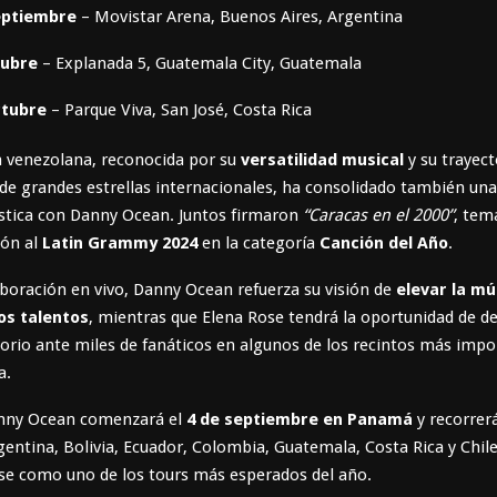
eptiembre
– Movistar Arena, Buenos Aires, Argentina
tubre
– Explanada 5, Guatemala City, Guatemala
ctubre
– Parque Viva, San José, Costa Rica
a venezolana, reconocida por su
versatilidad musical
y su trayec
e grandes estrellas internacionales, ha consolidado también una
ística con Danny Ocean. Juntos firmaron
“Caracas en el 2000”
, tem
ón al
Latin Grammy 2024
en la categoría
Canción del Año
.
boración en vivo, Danny Ocean refuerza su visión de
elevar la mú
os talentos
, mientras que Elena Rose tendrá la oportunidad de d
orio ante miles de fanáticos en algunos de los recintos más impo
a.
anny Ocean comenzará el
4 de septiembre en Panamá
y recorrer
entina, Bolivia, Ecuador, Colombia, Guatemala, Costa Rica y Chile
se como uno de los tours más esperados del año.