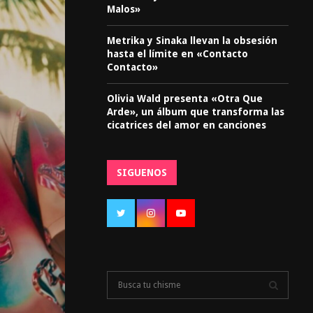
Malos»
Metrika y Sinaka llevan la obsesión
hasta el límite en «Contacto
Contacto»
Olivia Wald presenta «Otra Que
Arde», un álbum que transforma las
cicatrices del amor en canciones
SIGUENOS
S
e
a
S