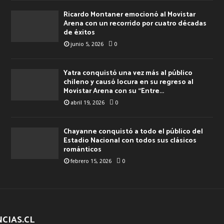
Ricardo Montaner emocionó al Movistar
Arena con un recorrido por cuatro décadas
de éxitos
junio 5, 2026
0
Yatra conquistó una vez más al público
chileno y causó locura en su regreso al
Movistar Arena con su “Entre...
abril 19, 2026
0
Chayanne conquistó a todo el público del
Estadio Nacional con todos sus clásicos
románticos
febrero 15, 2026
0
CIAS.CL