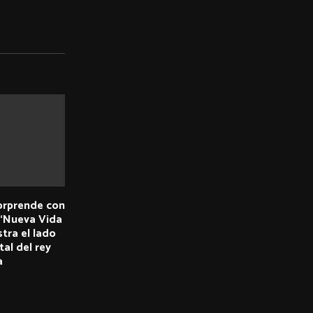
orprende con
 “Nueva Vida
stra el lado
al del rey
a