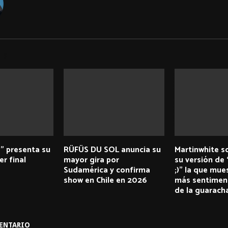
TS
g” presenta su
RÜFÜS DU SOL anuncia su
Martinwhite s
er final
mayor gira por
su versión de
Sudamérica y confirma
;)” la que mue
show en Chile en 2026
más sentiment
de la guarach
ENTARIO