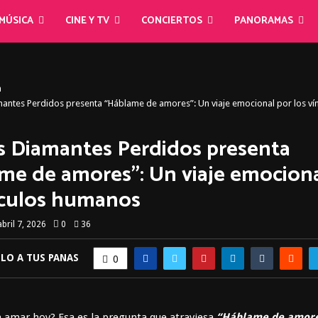
MÚSICA
CINE Y TV
CONCIERTOS
PANORAMAS
a
iamantes Perdidos presenta “Háblame de amores”: Un viaje emocional por los v
los Diamantes Perdidos presenta
me de amores”: Un viaje emociona
nculos humanos
abril 7, 2026
0
36
LO A TUS PANAS
0
a amar hoy? Esa es la pregunta que atraviesa
“Háblame de amor