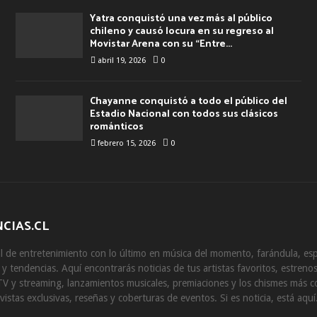
Yatra conquistó una vez más al público
chileno y causó locura en su regreso al
Movistar Arena con su “Entre...
abril 19, 2026
0
Chayanne conquistó a todo el público del
Estadio Nacional con todos sus clásicos
románticos
febrero 15, 2026
0
CIAS.CL
 de entretenimiento con lo último en música del momento, farándula, esp
s y tendencias. Aquí encontrarás noticias de tus artistas favoritos, estrenos
V y streaming, lanzamientos musicales, premiaciones y los chismes más 
vistas exclusivas, reseñas y coberturas de eventos. Si es noticia, está aquí