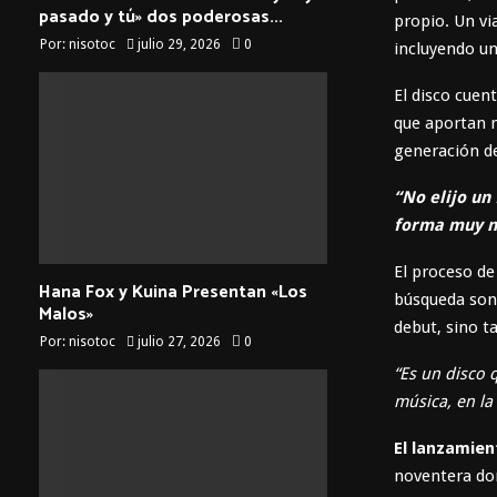
pasado y tú» dos poderosas...
propio. Un vi
Por:
nisotoc
julio 29, 2026
0
incluyendo un
El disco cuen
que aportan n
generación de
“No elijo un
forma muy na
El proceso de
Hana Fox y Kuina Presentan «Los
búsqueda sono
Malos»
debut, sino t
Por:
nisotoc
julio 27, 2026
0
“Es un disco 
música, en la
El lanzamien
noventera don