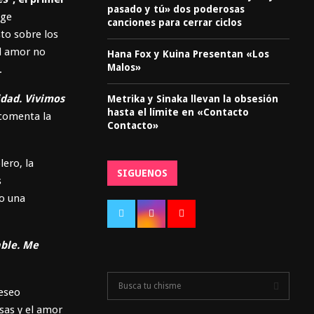
pasado y tú» dos poderosas
oge
canciones para cerrar ciclos
to sobre los
el amor no
Hana Fox y Kuina Presentan «Los
Malos»
.
idad. Vivimos
Metrika y Sinaka llevan la obsesión
hasta el límite en «Contacto
 comenta la
Contacto»
lero, la
SIGUENOS
s
do una
able. Me
S
deseo
e
a
nsas y el amor
S