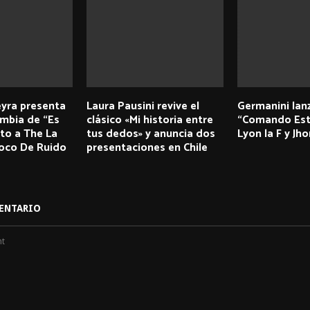
eyra presenta
Laura Pausini revive el
Germanini lan
umbia de “Es
clásico «Mi historia entre
“Comando Este
nto a The La
tus dedos» y anuncia dos
Lyon la F y Jh
Poco De Ruido
presentaciones en Chile
ENTARIO