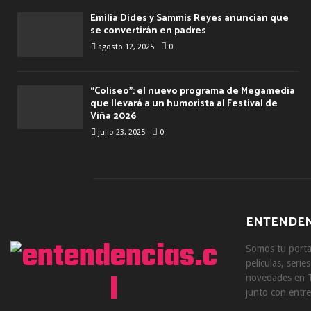
Emilia Dides y Sammis Reyes anuncian que
se convertirán en padres
agosto 12, 2025
0
“Coliseo”: el nuevo programa de Megamedia
que llevará a un humorista al Festival de
Viña 2026
julio 23, 2025
0
ENTENDEN
Somos tu portal
películas, serie
novedades en T
junto con entre