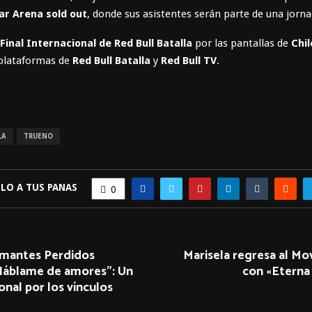
ar Arena sold out
, donde sus asistentes serán parte de una jorna
Final Internacional de Red Bull Batalla
por las pantallas de
Chil
 plataformas de
Red Bull Batalla
y
Red Bull TV
.
LA
TRUENO
LO A TUS PANAS
0
iamantes Perdidos
Marisela regresa al Mo
Háblame de amores”: Un
con «Eterna
onal por los vínculos