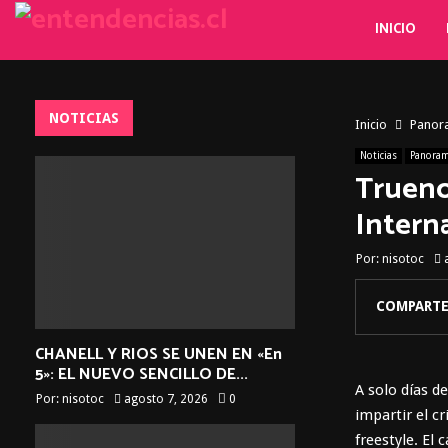
INICIO
NOTICIAS
Inicio
Panor
Noticias
Panora
Trueno
Intern
Por:
nisotoc
COMPARTE
CHANELL Y RIOS SE UNEN EN «En
5»: EL NUEVO SENCILLO DE...
A solo días d
Por:
nisotoc
agosto 7, 2026
0
impartir el c
freestyle. El