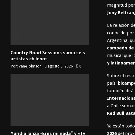
magnitud per
Jony Beltrán
La relación d
conocido por 
Argentina, qu
campeón de R
Country Road Sessions suma seis
musical que 
artistas chilenos
y latinoame
Por:
Vane Johnson
agosto 5, 2026
0
Sobre el rest
país,
bicampeó
también dirá
Internaciona
a Chile sumán
Red Bull Bat
Ya están todo
Yuridia lanza «Eres mi nada” y «Ty
2026
del próx