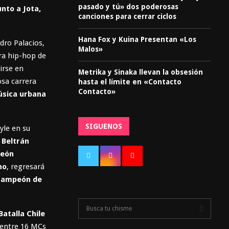
pasado y tú» dos poderosas
unto a Jota,
canciones para cerrar ciclos
Hana Fox y Kuina Presentan «Los
dro Palacios,
Malos»
ra hip-hop de
irse en
Metrika y Sinaka llevan la obsesión
osa carrera
hasta el límite en «Contacto
Contacto»
úsica urbana
SIGUENOS
yle en su
 Beltrán
eón
no
, regresará
icampeón de
S
Batalla Chile
e
a
 entre 16 MCs
S