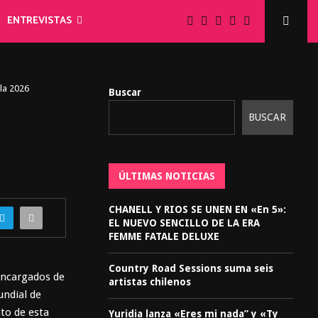
ENTREVISTAS
lla 2026
Buscar
BUSCAR
ÚLTIMAS NOTICIAS
CHANELL Y RIOS SE UNEN EN «En 5»:
EL NUEVO SENCILLO DE LA ERA
FEMME FATALE DELUXE
Country Road Sessions suma seis
 encargados de
artistas chilenos
undial de
nto de esta
Yuridia lanza «Eres mi nada” y «Ty