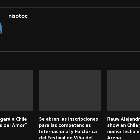
nisotoc
TS
egará a Chile
Se abren las inscripciones
Rauw Alejandr
as del Amor”
para las competencias
show en Chile 
Internacional y Folclórica
nueva fecha e
del Festival de Viña del
Arena