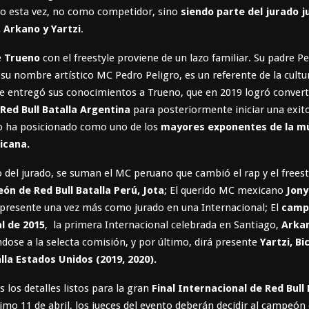
o esta vez, no como competidor, sino
siendo parte del jurado j
, Arkano y Yartzi
.
e
Trueno
con el freestyle proviene de un lazo familiar. Su padre Pe
su nombre artístico MC Pedro Peligro, es un referente de la cultu
e entregó sus conocimientos a Trueno, que en 2019 logró convert
ed Bull Batalla Argentina
para posteriormente iniciar una exit
lo ha posicionado como uno de los
mayores exponentes de la m
ricana.
o del jurado, se suman el MC peruano que cambió el rap y el freest
n de Red Bull Batalla Perú, Jota
; El querido MC mexicano
Jony
 presente una vez más como jurado en una Internacional; El
camp
l de 2015
, la primera Internacional celebrada en Santiago,
Arka
dose a la selecta comisión, y por último, dirá presente
Yartzi, B
alla Estados Unidos (2019, 2020).
s los detalles listos para la gran
Final Internacional de Red Bull 
imo 11 de abril, los jueces del evento deberán decidir al campeón