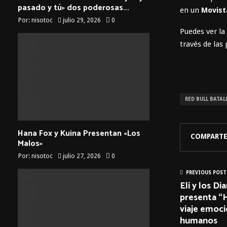
pasado y tú» dos poderosas...
en un
Movist
Por:
nisotoc
julio 29, 2026
0
Puedes ver la
través de las
RED BULL BATAL
Hana Fox y Kuina Presentan «Los
COMPARTE
Malos»
Por:
nisotoc
julio 27, 2026
0
PREVIOUS POST
Eli y los D
presenta “
viaje emoci
humanos