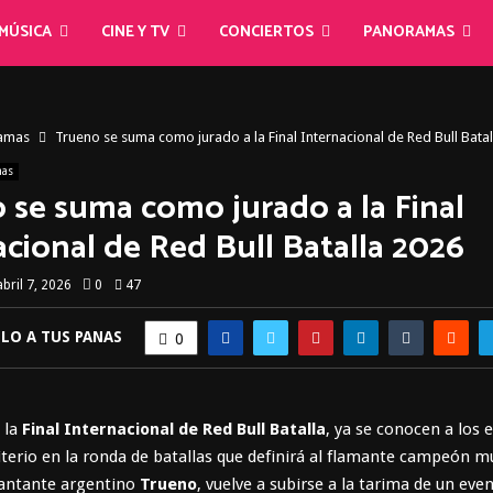
MÚSICA
CINE Y TV
CONCIERTOS
PANORAMAS
amas
Trueno se suma como jurado a la Final Internacional de Red Bull Bata
mas
 se suma como jurado a la Final
acional de Red Bull Batalla 2026
abril 7, 2026
0
47
LO A TUS PANAS
0
e la
Final Internacional de Red Bull Batalla
, ya se conocen a los
riterio en la ronda de batallas que definirá al flamante campeón m
 cantante argentino
Trueno
, vuelve a subirse a la tarima de un eve