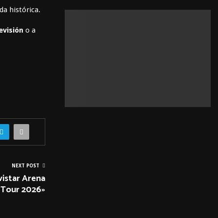
r
da histórica.
c
E
h
evisión
o a
f
A
o
r
R
:
C
H
NEXT POST
vistar Arena
 Tour 2026»