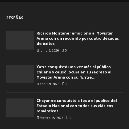
RESEÑAS
Ricardo Montaner emocionó al Movistar
Arena con un recorrido por cuatro décadas
de éxitos
junio 5, 2026
0
Yatra conquistó una vez más al público
chileno y causó locura en su regreso al
Movistar Arena con su “Entre...
abril 19, 2026
0
Chayanne conquistó a todo el público del
Estadio Nacional con todos sus clásicos
románticos
febrero 15, 2026
0