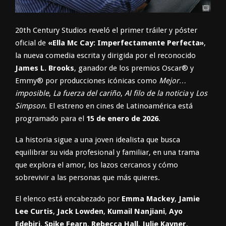
20th Century Studios reveló el primer tráiler y póster
oficial de
«Ella Mc Cay: Imperfectamente Perfecta»
,
la nueva comedia escrita y dirigida por el reconocido
James L. Brooks
, ganador de los premios Oscar® y
Emmy® por producciones icónicas como
Mejor…
imposible
,
La fuerza del cariño
,
Al filo de la noticia
y
Los
Simpson
. El estreno en cines de Latinoamérica está
programado para el
15 de enero de 2026
.
La historia sigue a una joven idealista que busca
equilibrar su vida profesional y familiar, en una trama
que explora el amor, los lazos cercanos y cómo
sobrevivir a las personas que más quieres.
El elenco está encabezado por
Emma Mackey
,
Jamie
Lee Curtis
,
Jack Lowden
,
Kumail Nanjiani
,
Ayo
Edebiri
,
Spike Fearn
,
Rebecca Hall
,
Julie Kavner
,