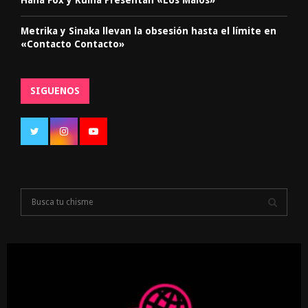
Metrika y Sinaka llevan la obsesión hasta el límite en
«Contacto Contacto»
SIGUENOS
S
e
a
S
r
c
E
h
f
A
o