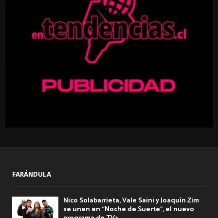
r
R
:
C
H
FARÁNDULA
Nico Solabarrieta, Vale Saini y Joaquín Zim
se unen en “Noche de Suerte”, el nuevo