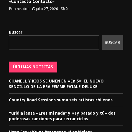
«Contacto Contacto»
Por:
nisotoc
julio 27, 2026
0
Buscar
BUSCAR
ÚLTIMAS NOTICIAS
CHANELL Y RIOS SE UNEN EN «En 5»: EL NUEVO
SENCILLO DE LA ERA FEMME FATALE DELUXE
Country Road Sessions suma seis artistas chilenos
Yuridia lanza «Eres mi nada” y «Ty pasado y tú» dos
poderosas canciones para cerrar ciclos
Hana Fox y Kuina Presentan «Los Malos»