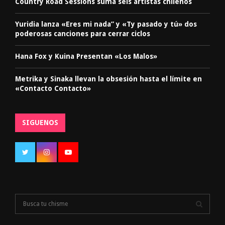
Country Road Sessions suma seis artistas chilenos
Yuridia lanza «Eres mi nada” y «Ty pasado y tú» dos
poderosas canciones para cerrar ciclos
Hana Fox y Kuina Presentan «Los Malos»
Metrika y Sinaka llevan la obsesión hasta el límite en
«Contacto Contacto»
SIGUENOS
S
e
a
S