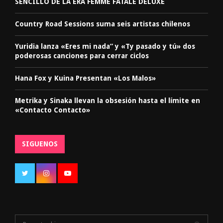
SENCILLO DE LA ERA FEMME FATALE DELUXE
Country Road Sessions suma seis artistas chilenos
Yuridia lanza «Eres mi nada” y «Ty pasado y tú» dos
poderosas canciones para cerrar ciclos
Hana Fox y Kuina Presentan «Los Malos»
Metrika y Sinaka llevan la obsesión hasta el límite en
«Contacto Contacto»
SIGUENOS
S