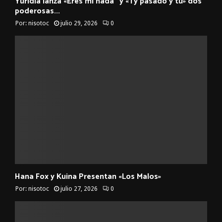
Yuridia lanza «Eres mi nada” y «Ty pasado y tú» dos
poderosas...
Por:
nisotoc
julio 29, 2026
0
Hana Fox y Kuina Presentan «Los Malos»
Por:
nisotoc
julio 27, 2026
0