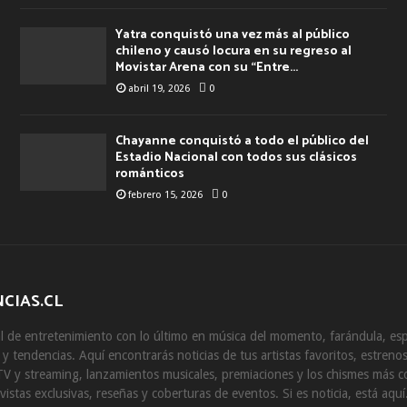
Yatra conquistó una vez más al público
chileno y causó locura en su regreso al
Movistar Arena con su “Entre...
abril 19, 2026
0
Chayanne conquistó a todo el público del
Estadio Nacional con todos sus clásicos
románticos
febrero 15, 2026
0
CIAS.CL
 de entretenimiento con lo último en música del momento, farándula, esp
s y tendencias. Aquí encontrarás noticias de tus artistas favoritos, estrenos
V y streaming, lanzamientos musicales, premiaciones y los chismes más 
vistas exclusivas, reseñas y coberturas de eventos. Si es noticia, está aquí