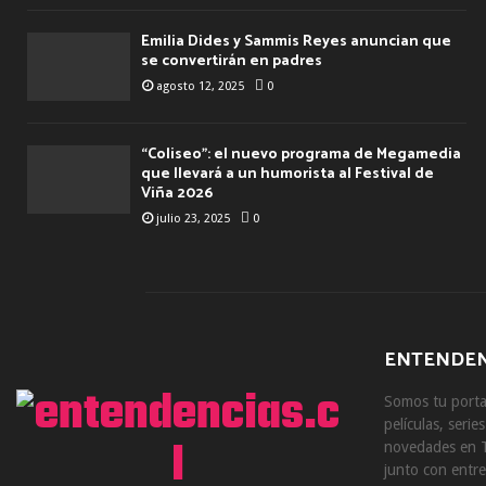
Emilia Dides y Sammis Reyes anuncian que
se convertirán en padres
agosto 12, 2025
0
“Coliseo”: el nuevo programa de Megamedia
que llevará a un humorista al Festival de
Viña 2026
julio 23, 2025
0
ENTENDEN
Somos tu portal
películas, serie
novedades en T
junto con entre