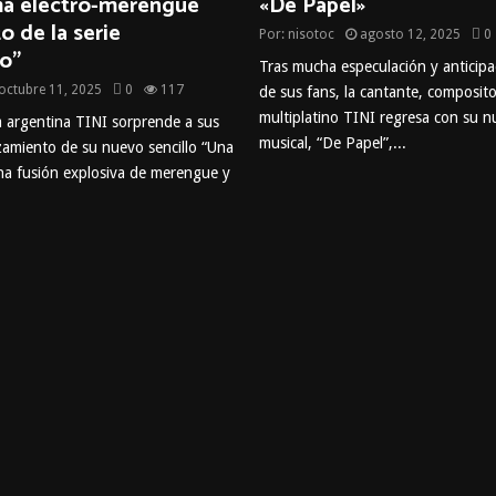
a electro-merengue
«De Papel»
to de la serie
Por:
nisotoc
agosto 12, 2025
0
o”
Tras mucha especulación y anticipa
octubre 11, 2025
0
117
de sus fans, la cantante, composito
multiplatino TINI regresa con su 
a argentina TINI sorprende a sus
musical, “De Papel”,...
nzamiento de su nuevo sencillo “Una
a fusión explosiva de merengue y