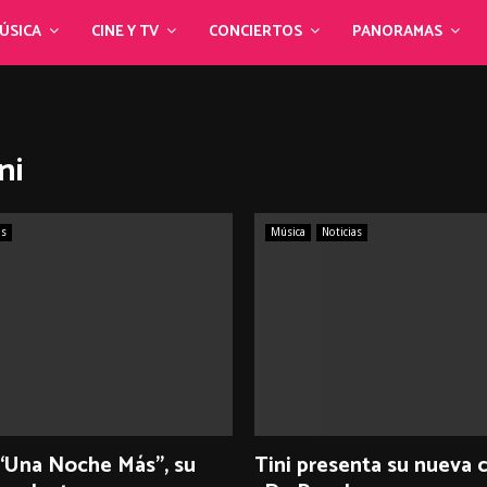
ÚSICA
CINE Y TV
CONCIERTOS
PANORAMAS
ni
as
Música
Noticias
 “Una Noche Más”, su
Tini presenta su nueva 