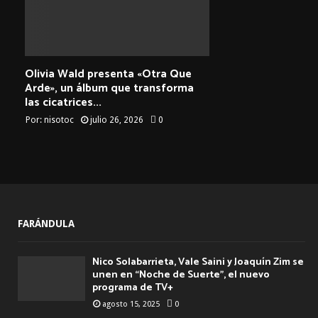
Olivia Wald presenta «Otra Que
Arde», un álbum que transforma
las cicatrices...
Por:
nisotoc
julio 26, 2026
0
FARÁNDULA
Nico Solabarrieta, Vale Saini y Joaquín Zim se
unen en “Noche de Suerte”, el nuevo
programa de TV+
agosto 15, 2025
0