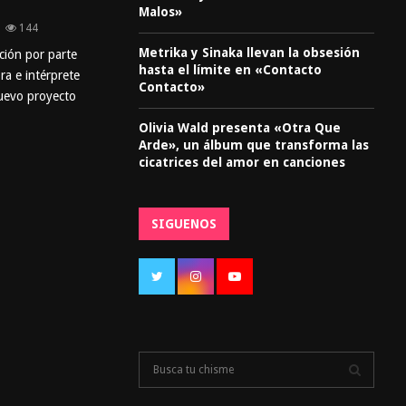
Malos»
144
Metrika y Sinaka llevan la obsesión
ción por parte
hasta el límite en «Contacto
ra e intérprete
Contacto»
nuevo proyecto
Olivia Wald presenta «Otra Que
Arde», un álbum que transforma las
cicatrices del amor en canciones
SIGUENOS
S
e
a
S