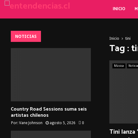
INICIO
M
NOTICIAS
Inicio
tini
Tag : ti
Música
Notici
Country Road Sessions suma seis
artistas chilenos
Por:
Vane Johnson
agosto 5, 2026
0
Tini lanza