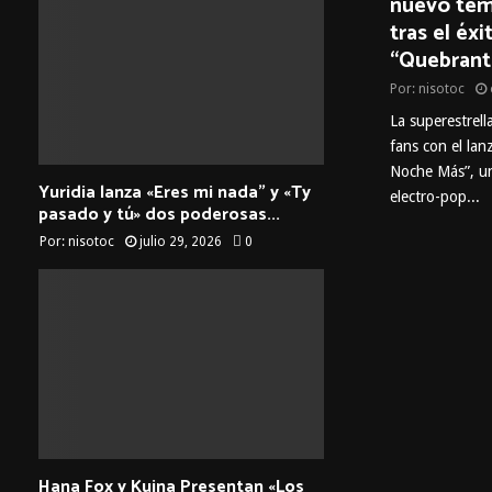
nuevo tem
tras el éxi
“Quebrant
Por:
nisotoc
La superestrell
fans con el la
Noche Más”, un
Yuridia lanza «Eres mi nada” y «Ty
electro-pop...
pasado y tú» dos poderosas...
Por:
nisotoc
julio 29, 2026
0
Hana Fox y Kuina Presentan «Los