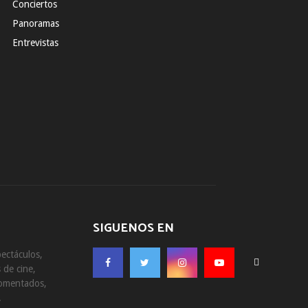
Conciertos
Panoramas
Entrevistas
SIGUENOS EN
ectáculos,
 de cine,
comentados,
.