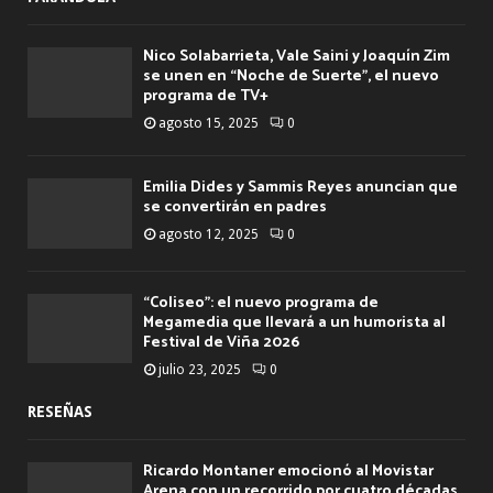
Nico Solabarrieta, Vale Saini y Joaquín Zim
se unen en “Noche de Suerte”, el nuevo
programa de TV+
agosto 15, 2025
0
Emilia Dides y Sammis Reyes anuncian que
se convertirán en padres
agosto 12, 2025
0
“Coliseo”: el nuevo programa de
Megamedia que llevará a un humorista al
Festival de Viña 2026
julio 23, 2025
0
RESEÑAS
Ricardo Montaner emocionó al Movistar
Arena con un recorrido por cuatro décadas