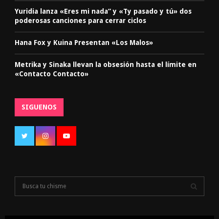
Yuridia lanza «Eres mi nada” y «Ty pasado y tú» dos
poderosas canciones para cerrar ciclos
Hana Fox y Kuina Presentan «Los Malos»
Metrika y Sinaka llevan la obsesión hasta el límite en
«Contacto Contacto»
SIGUENOS
S
e
a
S
r