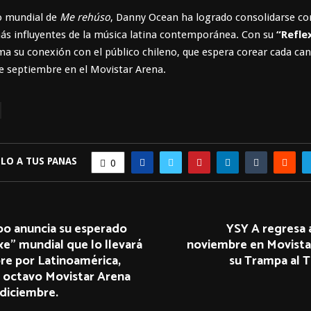
to mundial de
Me rehúso
, Danny Ocean ha logrado consolidarse c
más influyentes de la música latina contemporánea. Con su
“Refle
rma su conexión con el público chileno, que espera corear cada can
e septiembre en el Movistar Arena.
LO A TUS PANAS
0
o anuncia su esperado
YSY A regresa a
e” mundial que lo llevará
noviembre en Movista
re por Latinoamérica,
su Trampa al 
u octavo Movistar Arena
 diciembre.