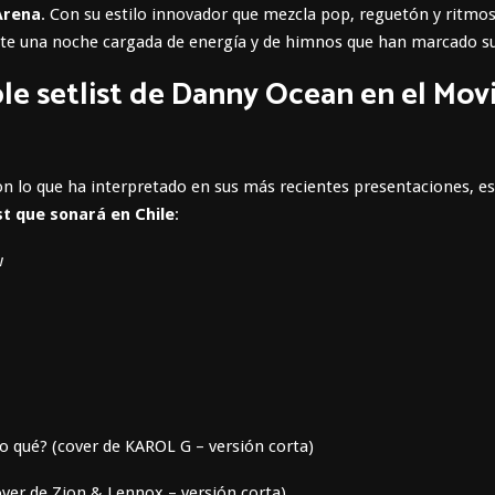
Arena
. Con su estilo innovador que mezcla pop, reguetón y ritmos
e una noche cargada de energía y de himnos que han marcado su
ble setlist de Danny Ocean en el Mov
n lo que ha interpretado en sus más recientes presentaciones, est
ist que sonará en Chile
:
w
o qué? (cover de KAROL G – versión corta)
over de Zion & Lennox – versión corta)