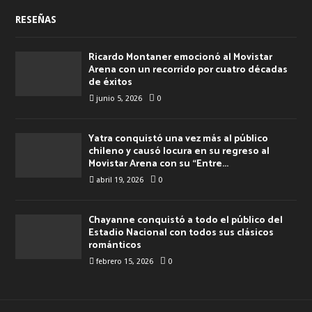
RESEÑAS
Ricardo Montaner emocionó al Movistar
Arena con un recorrido por cuatro décadas
de éxitos
junio 5, 2026
0
Yatra conquistó una vez más al público
chileno y causó locura en su regreso al
Movistar Arena con su “Entre...
abril 19, 2026
0
Chayanne conquistó a todo el público del
Estadio Nacional con todos sus clásicos
románticos
febrero 15, 2026
0