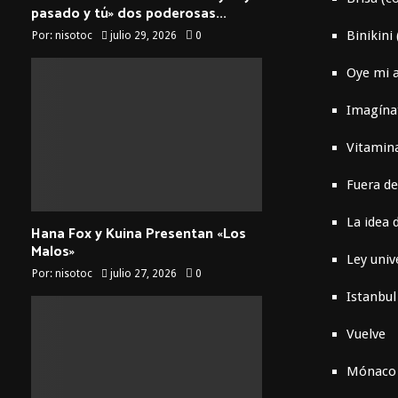
pasado y tú» dos poderosas...
Binikini
Por:
nisotoc
julio 29, 2026
0
Oye mi a
Imagínat
Vitamin
Fuera d
La idea
Hana Fox y Kuina Presentan «Los
Malos»
Ley univ
Por:
nisotoc
julio 27, 2026
0
Istanbul
Vuelve
Mónaco 