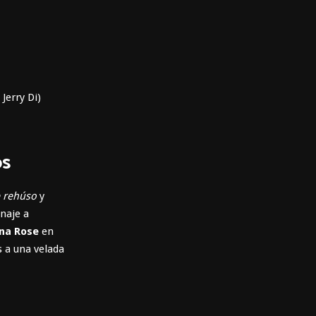
Jerry Di)
os
 rehúso
y
naje a
ena Rose
en
s a una velada