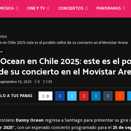
MÚSICA
CINE Y TV
CONCIERTOS
PANORAMAS
rtos
en Chile 2025: este es el posible setlist de su concierto en el Movistar Arena
ias
Ocean en Chile 2025: este es el po
 de su concierto en el Movistar Ar
septiembre 10, 2025
0
139
LO A TUS PANAS
0
nezolano
Danny Ocean
regresa a Santiago para presentar su gira 
r 2025”
, con un esperado concierto programado para el
25 de se