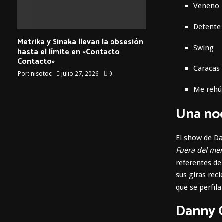
Veneno
Detente 
Metrika y Sinaka llevan la obsesión
Swing
hasta el límite en «Contacto
Contacto»
Caracas 
Por:
nisotoc
julio 27, 2026
0
Me rehú
Una noc
El show de D
Fuera del me
referentes de
sus giras rec
que se perfil
Danny 