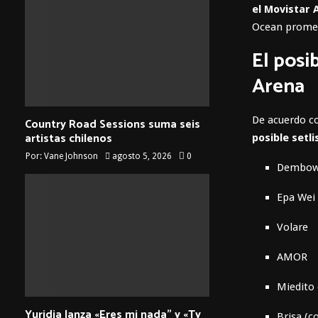
el Movistar 
Ocean promet
El posi
Arena
De acuerdo co
Country Road Sessions suma seis
artistas chilenos
posible setl
Por:
Vane Johnson
agosto 5, 2026
0
Dembo
Epa Wei
Volare
AMOR
Miedito 
Yuridia lanza «Eres mi nada” y «Ty
Brisa (c