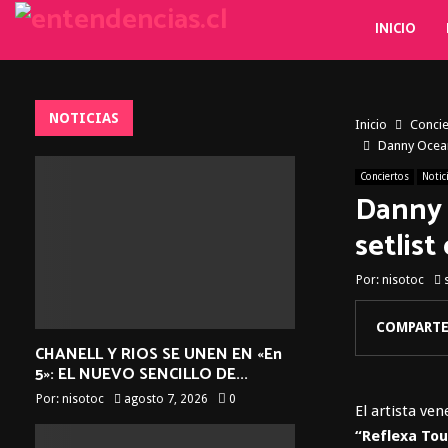
INICIO
NOTICIAS
Inicio
Concie
Danny Ocean 
Conciertos
Notic
Danny 
setlist
Por:
nisotoc
COMPARTE
CHANELL Y RIOS SE UNEN EN «En
5»: EL NUEVO SENCILLO DE...
Por:
nisotoc
agosto 7, 2026
0
El artista ve
“Reflexa Tou