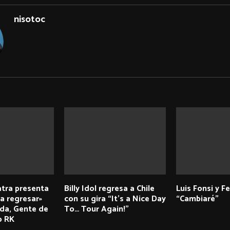
nisotoc
TS
atra presenta
Billy Idol regresa a Chile
Luis Fonsi y F
a regresar»
con su gira “It’s a Nice Day
“Cambiaré”
nda, Gente de
To… Tour Again!”
o RK