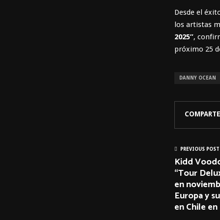
Desde el éxi
los artistas 
2025”
, confi
próximo 25 d
DANNY OCEAN
COMPARTE
PREVIOUS POST
Kidd Voodo
“Tour Delux
en noviemb
Europa y s
en Chile en