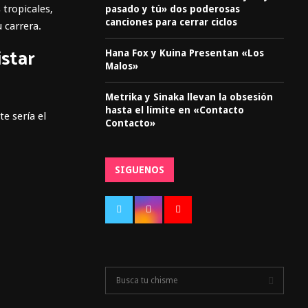
 tropicales,
pasado y tú» dos poderosas
canciones para cerrar ciclos
 carrera.
istar
Hana Fox y Kuina Presentan «Los
Malos»
Metrika y Sinaka llevan la obsesión
hasta el límite en «Contacto
e sería el
Contacto»
SIGUENOS
S
e
a
S