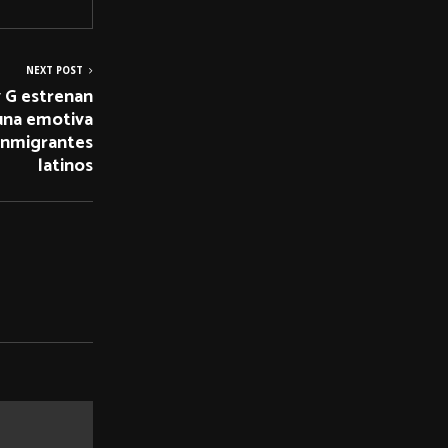
NEXT POST
y G estrenan
una emotiva
 inmigrantes
latinos