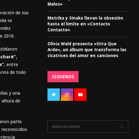
Malos»
bración de sus
Metrika y Sinaka llevan la obsesión
nda se
hasta el límite en «Contacto
andes
Contacto»
e 2016.
Olivia Wald presenta «Otra Que
olidaron
Arde», un álbum que transforma las
cicatrices del amor en canciones
acharé”,
a”
, entre
rios de todo
SIGUENOS
llas y una
 altura de
maron parte
S
 reconocidos
e
a
riencia
S