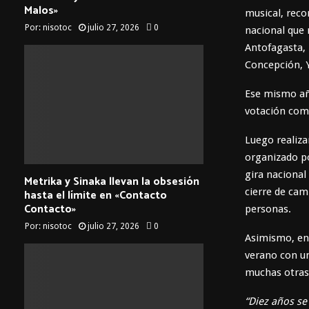
Malos»
musical, reco
Por:
nisotoc
julio 27, 2026
0
nacional que 
Antofagasta, 
Concepción, Y
Ese mismo año
votación como
Luego realiza
organizado po
gira nacional
Metrika y Sinaka llevan la obsesión
cierre de cam
hasta el límite en «Contacto
Contacto»
personas.
Por:
nisotoc
julio 27, 2026
0
Asimismo, en 
verano con un
muchas otras 
“Diez años se