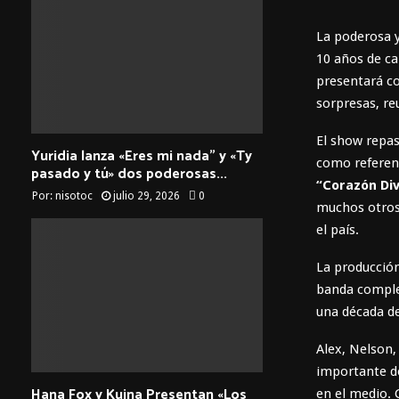
La poderosa 
10 años de ca
presentará co
sorpresas, re
El show repas
Yuridia lanza «Eres mi nada” y «Ty
como referen
pasado y tú» dos poderosas...
“Corazón Div
Por:
nisotoc
julio 29, 2026
0
muchos otros 
el país.
La producción
banda complet
una década d
Alex, Nelson,
importante d
Hana Fox y Kuina Presentan «Los
en el medio. 