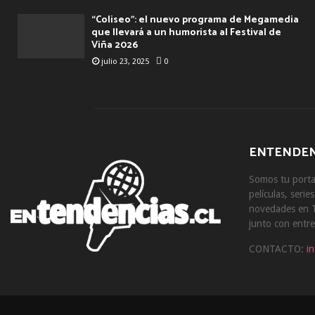
“Coliseo”: el nuevo programa de Megamedia
que llevará a un humorista al Festival de
Viña 2026
julio 23, 2025
0
ENTENDEN
Somos tu portal
películas, serie
novedades en T
junto con entre
CONTACTO:
i