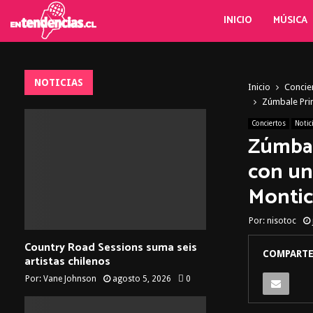
INICIO
MÚSICA
NOTICIAS
Inicio
Concie
Zúmbale Prim
Conciertos
Notic
Zúmbal
con un
Montic
Por:
nisotoc
Country Road Sessions suma seis
COMPARTE
artistas chilenos
Por:
Vane Johnson
agosto 5, 2026
0