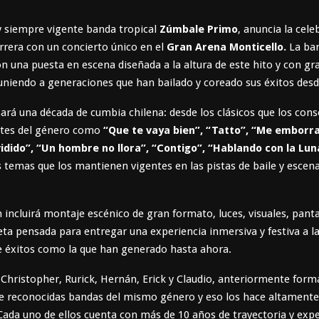
y siempre vigente banda tropical
Zúmbale Primo
, anuncia la cele
rrera con un concierto único en el
Gran Arena Monticello.
La ba
n una puesta en escena diseñada a la altura de este hito y con gr
uniendo a generaciones que han bailado y coreado sus éxitos desd
ará una década de cumbia chilena: desde los clásicos que los cons
tes del género como
“Que te vaya bien”, “Tatto”, “Me emborr
idido”, “Un hombre no llora”, “Contigo”, “Hablando con la Lun
temas que los mantienen vigentes en las pistas de baile y escena
 incluirá montaje escénico de gran formato, luces, visuales, panta
a pensada para entregar una experiencia inmersiva y festiva a la
e éxitos como la que han generado hasta ahora.
 Christopher, Rurick, Hernán, Erick y Claudio, anteriormente for
e reconocidas bandas del mismo género y eso los hace altamente
Cada uno de ellos cuenta con más de 10 años de trayectoria y expe