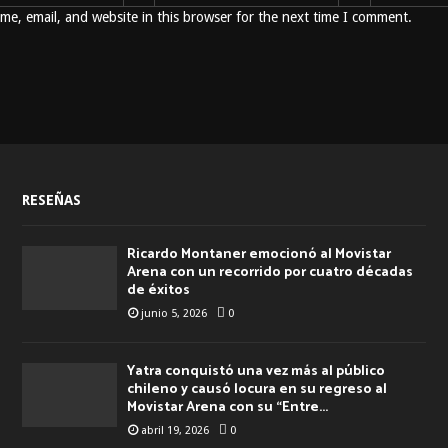
e, email, and website in this browser for the next time I comment.
RESEÑAS
Ricardo Montaner emocionó al Movistar
Arena con un recorrido por cuatro décadas
de éxitos
junio 5, 2026
0
Yatra conquistó una vez más al público
chileno y causó locura en su regreso al
Movistar Arena con su “Entre...
abril 19, 2026
0