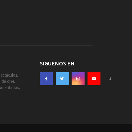
SIGUENOS EN
ectáculos,
 de cine,
comentados,
.