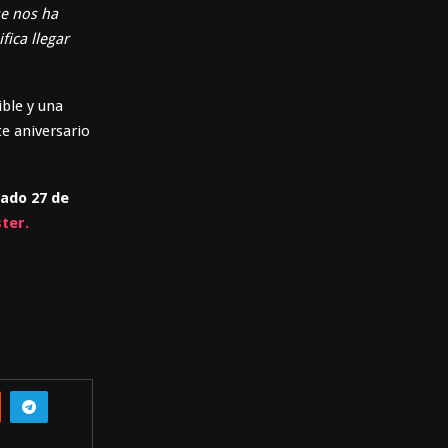
ue nos ha
fica llegar
ble y una
te aniversario
bado 27 de
ter.