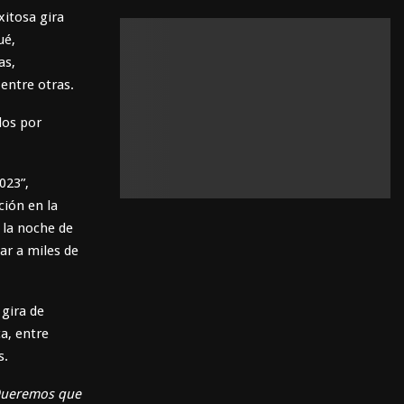
r
xitosa gira
c
E
ué,
h
as,
f
A
entre otras.
o
r
R
dos por
:
C
H
023”,
ción en la
 la noche de
ar a miles de
 gira de
a, entre
s.
. Queremos que