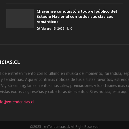
Chayanne conquistó a todo el público del
Estadio Nacional con todos sus clásicos
románticos
febrero 15, 2026
0
CIAS.CL
 de entretenimiento con lo último en música del momento, farándula, esp
s y tendencias. Aquí encontrarás noticias de tus artistas favoritos, estrenos
V y streaming, lanzamientos musicales, premiaciones y los chismes más 
vistas exclusivas, reseñas y coberturas de eventos. Si es noticia, está aquí
nfo@entendencias.cl
@2025 - enTendencias.cl. All Right Reserved.