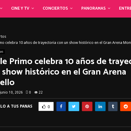
CINE Y TV
CONCIERTOS
PANORAMAS
ENTR
rtos
o celebra 10 años de trayectoria con un show histórico en el Gran Arena Mont
ias
e Primo celebra 10 años de trayec
 show histórico en el Gran Arena
ello
junio 10, 2026
0
22
LO A TUS PANAS
0