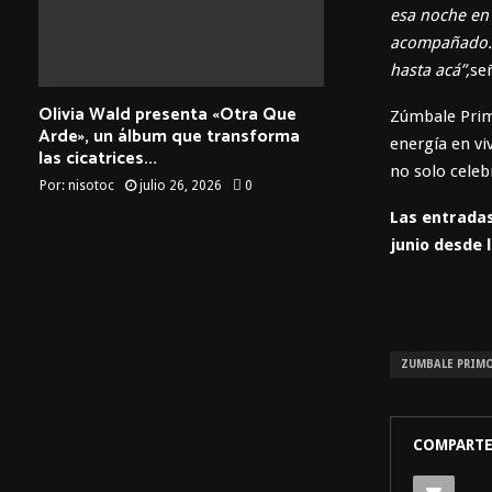
esa noche en 
acompañado. V
hasta acá”,
se
Olivia Wald presenta «Otra Que
Zúmbale Primo
Arde», un álbum que transforma
energía en vi
las cicatrices...
no solo celeb
Por:
nisotoc
julio 26, 2026
0
Las entradas
junio desde 
ZUMBALE PRIM
COMPARTE